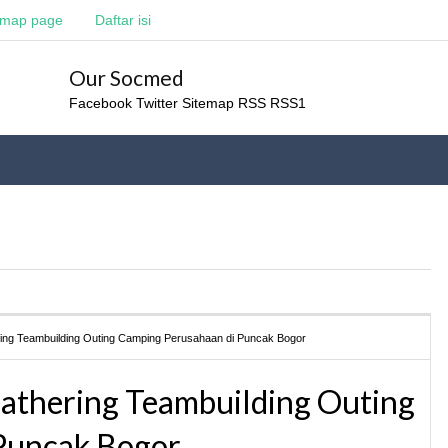
emap page
Daftar isi
Our Socmed
Facebook
Twitter
Sitemap
RSS
RSS1
ing Teambuilding Outing Camping Perusahaan di Puncak Bogor
Gathering Teambuilding Outing
Puncak Bogor