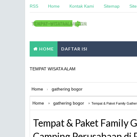
RSS
Home
Kontak Kami
Sitemap
Sit
HOME
DAFTAR ISI
TEMPAT WISATA ALAM
Home
gathering bogor
›
Home
gathering bogor
Tempat & Paket Family Gather
Tempat & Paket Family 
Camping Perusahaan di 