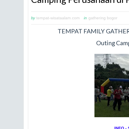
tempat-wisataalam.com
gathering bogor
by
in
TEMPAT FAMILY GATHER
Outing Camp
INFO -