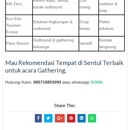
Resort kayu, tenda,
230
KM Zero
outdoor &
barak outbound
orang
inap
Eco Edu
Edukasi lingkungan &
Grup
Paket
Tourism
outbound
besar
edukasi
Forest
Outbound & gathering
Kontak
Pavo Resort
Variatif
keluarga
langsung
Mau Rekomendasi Tempat di Sentul Terbaik
untuk acara Gathering.
Hubungi Kami:
085719853093
atau whatsapp
DISINI
Share This: