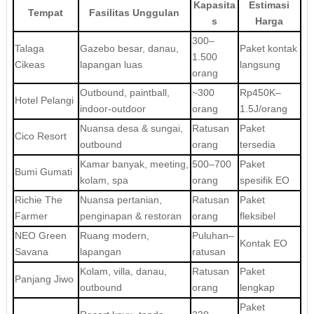
Kapasita
Estimasi
Tempat
Fasilitas Unggulan
s
Harga
300–
Talaga
Gazebo besar, danau,
Paket kontak
1.500
Cikeas
lapangan luas
langsung
orang
Outbound, paintball,
~300
Rp450K–
Hotel Pelangi
indoor-outdoor
orang
1.5J/orang
Nuansa desa & sungai,
Ratusan
Paket
Cico Resort
outbound
orang
tersedia
Kamar banyak, meeting,
500–700
Paket
Bumi Gumati
kolam, spa
orang
spesifik EO
Richie The
Nuansa pertanian,
Ratusan
Paket
Farmer
penginapan & restoran
orang
fleksibel
NEO Green
Ruang modern,
Puluhan–
Kontak EO
Savana
lapangan
ratusan
Kolam, villa, danau,
Ratusan
Paket
Panjang Jiwo
outbound
orang
lengkap
Paket